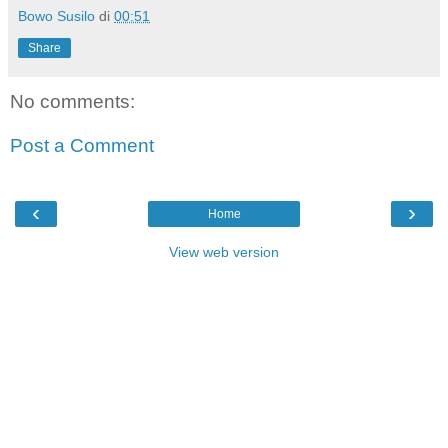
Bowo Susilo
di
00:51
Share
No comments:
Post a Comment
‹
›
Home
View web version