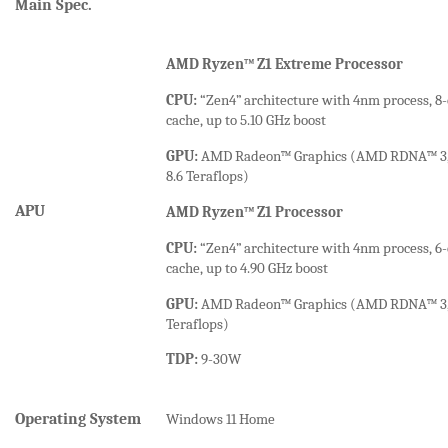
M
ain Spec.
AMD Ryzen™ Z1 Extreme Processor
CPU:
“Zen4” architecture with 4nm process, 8-
cache, up to 5.10 GHz boost
GPU:
AMD Radeon™ Graphics (AMD RDNA™ 3, 12
8.6 Teraflops)
APU
AMD Ryzen™ Z1 Processor
CPU:
“Zen4” architecture with 4nm process, 6-
cache, up to 4.90 GHz boost
GPU:
AMD Radeon™ Graphics (AMD RDNA™ 3, 4 C
Teraflops)
TDP:
9-30W
Operating System
Windows 1
1 Home