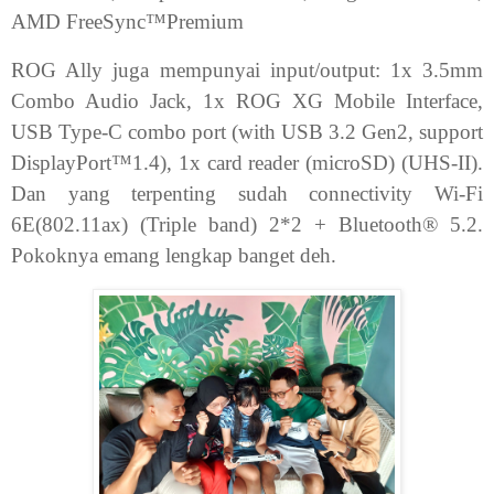
AMD FreeSync™Premium
ROG Ally juga mempunyai input/output: 1x 3.5mm
Combo Audio Jack, 1x ROG XG Mobile Interface,
USB Type-C combo port (with USB 3.2 Gen2, support
DisplayPort™1.4), 1x card reader (microSD) (UHS-II).
Dan yang terpenting sudah connectivity Wi-Fi
6E(802.11ax) (Triple band) 2*2 + Bluetooth® 5.2.
Pokoknya emang lengkap banget deh.