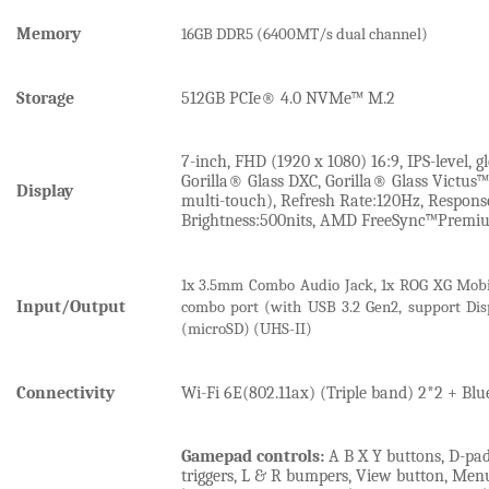
Memory
16GB DDR5
(6400MT/s dual channel)
Storage
512GB
PCIe® 4.0 NVMe™ M.2
7-inch, FHD (1920 x 1080) 16:9, IPS-level, g
Gorilla® Glass DXC, Gorilla® Glass Victus™
Display
multi-touch), Refresh Rate:120Hz, Respon
Brightness:500nits, AMD FreeSync™Premi
1x 3.5mm Combo Audio Jack, 1x ROG XG Mobi
Input/Output
combo port (with USB 3.2 Gen2, support Disp
(microSD) (UHS-II)
Connectivity
Wi-Fi 6E(802.11ax) (Triple band) 2*2 + Bl
Gamepad controls:
A B X Y buttons, D-pad
triggers, L & R bumpers, View button, Me