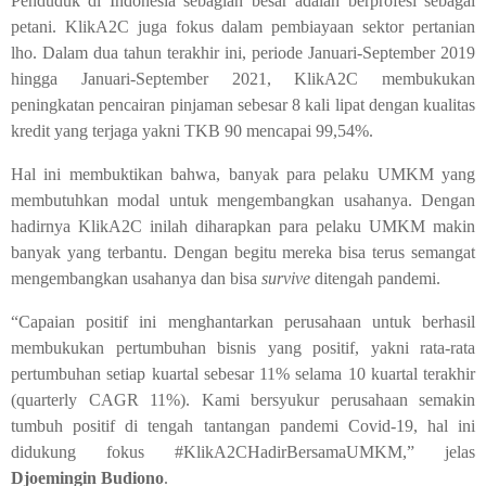
Penduduk di Indonesia sebagian besar adalah berprofesi sebagai
petani. KlikA2C juga fokus dalam pembiayaan sektor pertanian
lho. Dalam dua tahun terakhir ini, periode Januari-September 2019
hingga Januari-September 2021, KlikA2C membukukan
peningkatan pencairan pinjaman sebesar 8 kali lipat dengan kualitas
kredit yang terjaga yakni TKB 90 mencapai 99,54%.
Hal ini membuktikan bahwa, banyak para pelaku UMKM yang
membutuhkan modal untuk mengembangkan usahanya. Dengan
hadirnya KlikA2C inilah diharapkan para pelaku UMKM makin
banyak yang terbantu. Dengan begitu mereka bisa terus semangat
mengembangkan usahanya dan bisa
survive
ditengah pandemi.
“Capaian positif ini menghantarkan perusahaan untuk berhasil
membukukan pertumbuhan bisnis yang positif, yakni rata-rata
pertumbuhan setiap kuartal sebesar 11% selama 10 kuartal terakhir
(quarterly CAGR 11%). Kami bersyukur perusahaan semakin
tumbuh positif di tengah tantangan pandemi Covid-19, hal ini
didukung fokus #KlikA2CHadirBersamaUMKM,” jelas
Djoemingin Budiono
.