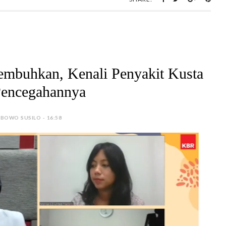
SHARE:
embuhkan, Kenali Penyakit Kusta
Pencegahannya
 BOWO SUSILO - 16:58