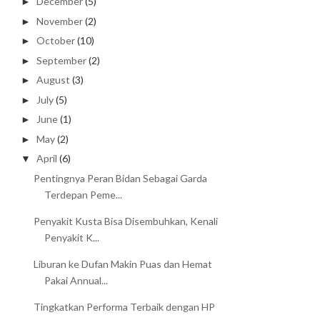
December
(5)
►
November
(2)
►
October
(10)
►
September
(2)
►
August
(3)
►
July
(5)
►
June
(1)
►
May
(2)
►
April
(6)
▼
Pentingnya Peran Bidan Sebagai Garda
Terdepan Peme...
Penyakit Kusta Bisa Disembuhkan, Kenali
Penyakit K...
Liburan ke Dufan Makin Puas dan Hemat
Pakai Annual...
Tingkatkan Performa Terbaik dengan HP