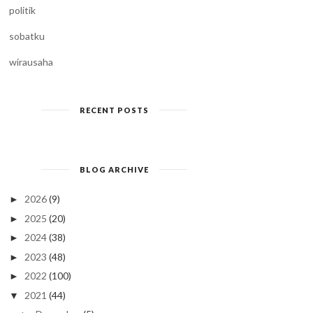
politik
sobatku
wirausaha
RECENT POSTS
BLOG ARCHIVE
2026
(9)
►
2025
(20)
►
2024
(38)
►
2023
(48)
►
2022
(100)
►
2021
(44)
▼