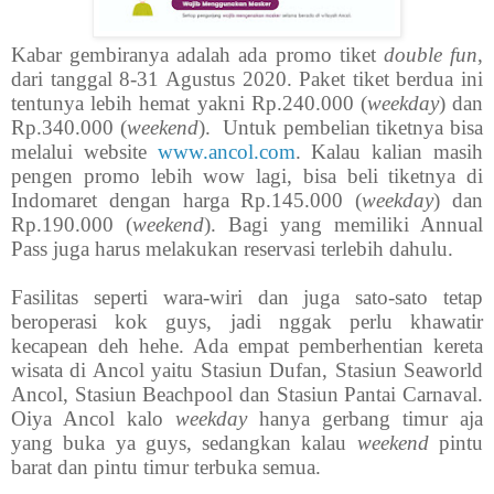
Kabar gembiranya adalah ada promo tiket
double fun
,
dari tanggal 8-31 Agustus 2020. Paket tiket berdua ini
tentunya lebih hemat yakni Rp.240.000 (
weekday
) dan
Rp.340.000 (
weekend
). Untuk pembelian tiketnya bisa
melalui website
www.ancol.com
. Kalau kalian masih
pengen promo lebih wow lagi, bisa beli tiketnya di
Indomaret dengan harga Rp.145.000 (
weekday
) dan
Rp.190.000 (
weekend
). Bagi yang memiliki Annual
Pass juga harus melakukan reservasi terlebih dahulu.
Fasilitas seperti wara-wiri dan juga sato-sato tetap
beroperasi kok guys, jadi nggak perlu khawatir
kecapean deh hehe. Ada empat pemberhentian kereta
wisata di Ancol yaitu Stasiun Dufan, Stasiun Seaworld
Ancol, Stasiun Beachpool dan Stasiun Pantai Carnaval.
Oiya Ancol kalo
weekday
hanya gerbang timur aja
yang buka ya guys, sedangkan kalau
weekend
pintu
barat dan pintu timur terbuka semua.