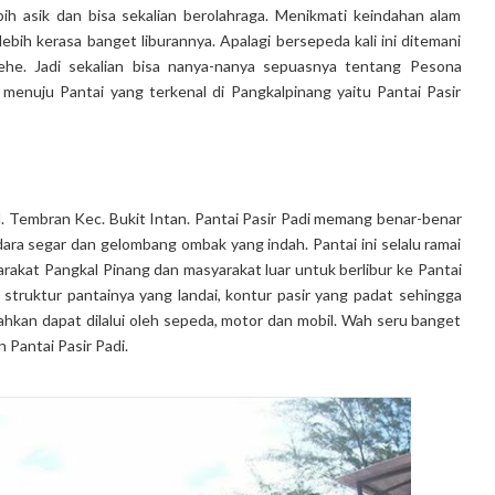
ih asik dan bisa sekalian berolahraga. Menikmati keindahan alam
ebih kerasa banget liburannya. Apalagi bersepeda kali ini ditemani
ehe. Jadi sekalian bisa nanya-nanya sepuasnya tentang Pesona
enuju Pantai yang terkenal di Pangkalpinang yaitu Pantai Pasir
 Kel. Tembran Kec. Bukit Intan. Pantai Pasir Padi memang benar-benar
udara segar dan gelombang ombak yang indah. Pantai ini selalu ramai
yarakat Pangkal Pinang dan masyarakat luar untuk berlibur ke Pantai
h struktur pantainya yang landai, kontur pasir yang padat sehingga
 bahkan dapat dilalui oleh sepeda, motor dan mobil. Wah seru banget
 Pantai Pasir Padi.