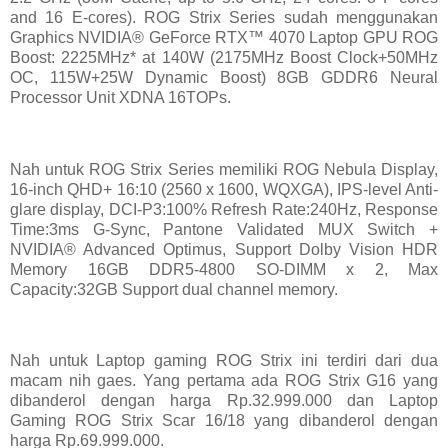
and 16 E-cores). ROG Strix Series sudah menggunakan
Graphics NVIDIA® GeForce RTX™ 4070 Laptop GPU ROG
Boost: 2225MHz* at 140W (2175MHz Boost Clock+50MHz
OC, 115W+25W Dynamic Boost) 8GB GDDR6 Neural
Processor Unit XDNA 16TOPs.
Nah untuk ROG Strix Series memiliki ROG Nebula Display,
16-inch QHD+ 16:10 (2560 x 1600, WQXGA), IPS-level Anti-
glare display, DCI-P3:100% Refresh Rate:240Hz, Response
Time:3ms G-Sync, Pantone Validated MUX Switch +
NVIDIA® Advanced Optimus, Support Dolby Vision HDR
Memory 16GB DDR5-4800 SO-DIMM x 2, Max
Capacity:32GB Support dual channel memory.
Nah untuk Laptop gaming ROG Strix ini terdiri dari dua
macam nih gaes. Yang pertama ada ROG Strix G16 yang
dibanderol dengan harga Rp.32.999.000 dan Laptop
Gaming ROG Strix Scar 16/18 yang dibanderol dengan
harga Rp.69.999.000.