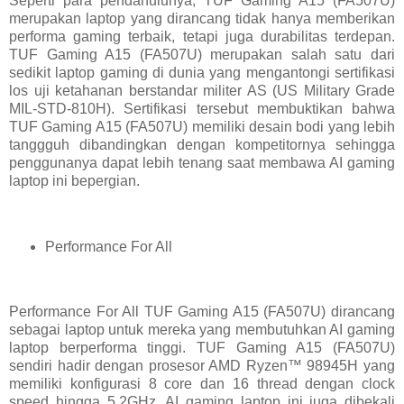
Seperti para pendahulunya, TUF Gaming A15 (FA507U)
merupakan laptop yang dirancang tidak hanya memberikan
performa gaming terbaik, tetapi juga durabilitas terdepan.
TUF Gaming A15 (FA507U) merupakan salah satu dari
sedikit laptop gaming di dunia yang mengantongi sertifikasi
los uji ketahanan berstandar militer AS (US Military Grade
MIL-STD-810H). Sertifikasi tersebut membuktikan bahwa
TUF Gaming A15 (FA507U) memiliki desain bodi yang lebih
tanggguh dibandingkan dengan kompetitornya sehingga
penggunanya dapat lebih tenang saat membawa AI gaming
laptop ini bepergian.
Performance For All
Performance For All TUF Gaming A15 (FA507U) dirancang
sebagai laptop untuk mereka yang membutuhkan AI gaming
laptop berperforma tinggi. TUF Gaming A15 (FA507U)
sendiri hadir dengan prosesor AMD Ryzen™ 98945H yang
memiliki konfigurasi 8 core dan 16 thread dengan clock
speed hingga 5.2GHz. AI gaming laptop ini juga dibekali