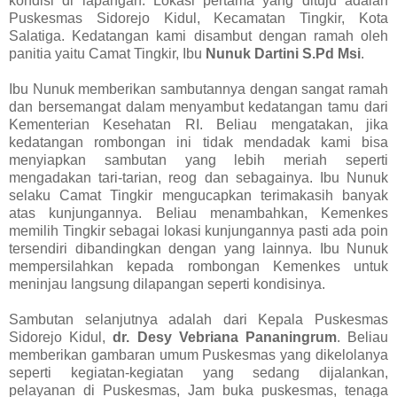
kondisi di lapangan. Lokasi pertama yang dituju adalah
Puskesmas Sidorejo Kidul, Kecamatan Tingkir, Kota
Salatiga. Kedatangan kami disambut dengan ramah oleh
panitia yaitu Camat Tingkir, Ibu
Nunuk Dartini S.Pd Msi
.
Ibu Nunuk memberikan sambutannya dengan sangat ramah
dan bersemangat dalam menyambut kedatangan tamu dari
Kementerian Kesehatan RI. Beliau mengatakan, jika
kedatangan rombongan ini tidak mendadak kami bisa
menyiapkan sambutan yang lebih meriah seperti
mengadakan tari-tarian, reog dan sebagainya. Ibu Nunuk
selaku Camat Tingkir mengucapkan terimakasih banyak
atas kunjungannya. Beliau menambahkan, Kemenkes
memilih Tingkir sebagai lokasi kunjungannya pasti ada poin
tersendiri dibandingkan dengan yang lainnya. Ibu Nunuk
mempersilahkan kepada rombongan Kemenkes untuk
meninjau langsung dilapangan seperti kondisinya.
Sambutan selanjutnya adalah dari Kepala Puskesmas
Sidorejo Kidul,
dr. Desy Vebriana Pananingrum
. Beliau
memberikan gambaran umum Puskesmas yang dikelolanya
seperti kegiatan-kegiatan yang sedang dijalankan,
pelayanan di Puskesmas, Jam buka puskesmas, tenaga