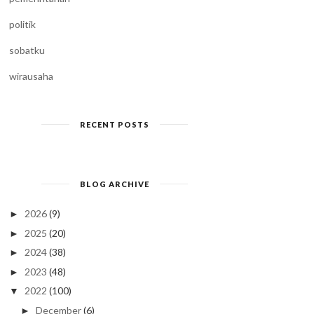
politik
sobatku
wirausaha
RECENT POSTS
BLOG ARCHIVE
2026
(9)
►
2025
(20)
►
2024
(38)
►
2023
(48)
►
2022
(100)
▼
December
(6)
►