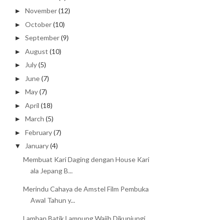
November
(12)
►
October
(10)
►
September
(9)
►
August
(10)
►
July
(5)
►
June
(7)
►
May
(7)
►
April
(18)
►
March
(5)
►
February
(7)
►
January
(4)
▼
Membuat Kari Daging dengan House Kari
ala Jepang B...
Merindu Cahaya de Amstel Film Pembuka
Awal Tahun y...
Lamban Batik Lampung Wajib Dikunjungi