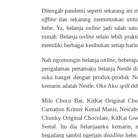
Ditengah pandemi seperti sekarang ini 
offline
dan sekarang memutuskan untuk
hehe. Ya, belanja
online
jadi salah sat
rumah. Belanja
online
selain lebih prak
memiliki berbagai kesibukan setiap harinya
Nah ngomongin belanja
online
, beberap
pengalaman pertamaku belanja Nestle d
suka banget dengan produk-produk Ne
kemarin adalah Nestle. Oke Aku
spill
deh
Milo Choco Bar, KitKat Original Choc
Carnation Krimer Kental Manis, Nescafe
Chunky Original Chocolate, KitKat Gr
Sereal. Itu dia belanjaanku kemarin,
begadang sambil ngerjain
deadline
hehe