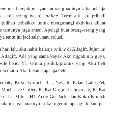
membuat banyak masyarakat yang tadinya suka belanja
 lebih sering belanja
online
. Termasuk aku pribadi
u pilihan terbaikku untuk mengurangi aktivitas diluar
tis tentunya juga aman. Apalagi buat orang-orang yang
 tentu ini jadi salah satu solusi.
a hari lalu aku habis belanja
online
di Alfagift. Jujur ini
i Alfagift. Ada yang sama kayak Aku nggak nih guys,
stle hehe. Ya, semua produk-produk yang Aku beli
 kemarin Aku belanja apa aja hehe.
olate, Koko Krunch Bar, Nescafe Éclair Latte Pet,
 Mocha Ice Coffee, KitKat Original Chocolate, KitKat
een Tea, Milo UHT Activ-Go Pack, dan Koko Krunch
 maklum ya anaknya suka ngemil apalagi kalau pas
.