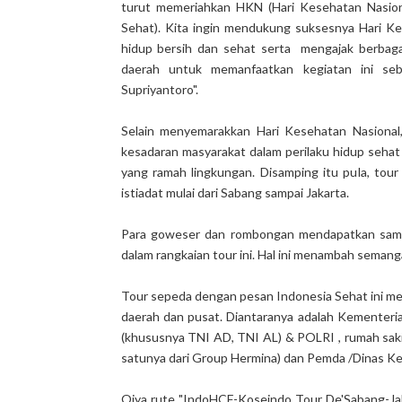
turut memeriahkan HKN (Hari Kesehatan Nasio
Sehat). Kita ingin mendukung suksesnya Hari Ke
hidup bersih dan sehat serta mengajak berbaga
daerah untuk memanfaatkan kegiatan ini seb
Supriyantoro".
Selain menyemarakkan Hari Kesehatan Nasional
kesadaran masyarakat dalam perilaku hidup sehat
yang ramah lingkungan. Disamping itu pula, tou
istiadat mulai dari Sabang sampai Jakarta.
Para goweser dan rombongan mendapatkan sambu
dalam rangkaian tour ini. Hal ini menambah seman
Tour sepeda dengan pesan Indonesia Sehat ini m
daerah dan pusat. Diantaranya adalah Kementer
(khususnya TNI AD, TNI AL) & POLRI , rumah sak
satunya dari Group Hermina) dan Pemda /Dinas K
Oiya rute "IndoHCF-Koseindo Tour De'Sabang-Jak