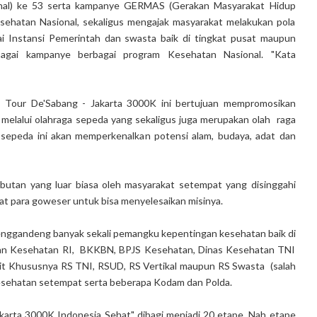
nal) ke 53 serta kampanye GERMAS (Gerakan Masyarakat Hidup
sehatan Nasional, sekaligus mengajak masyarakat melakukan pola
i Instansi Pemerintah dan swasta baik di tingkat pusat maupun
agai kampanye berbagai program Kesehatan Nasional. "Kata
, Tour De'Sabang - Jakarta 3000K ini bertujuan mempromosikan
 melalui olahraga sepeda yang sekaligus juga merupakan olah raga
r sepeda ini akan memperkenalkan potensi alam, budaya, adat dan
tan yang luar biasa oleh masyarakat setempat yang disinggahi
gat para goweser untuk bisa menyelesaikan misinya.
enggandeng banyak sekali pemangku kepentingan kesehatan baik di
ian Kesehatan RI, BKKBN, BPJS Kesehatan, Dinas Kesehatan TNI
it Khususnya RS TNI, RSUD, RS Vertikal maupun RS Swasta (salah
esehatan setempat serta beberapa Kodam dan Polda.
arta 3000K Indonesia Sehat" dibagi menjadi 20 etape. Nah etape