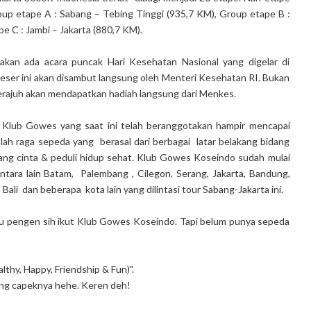
oup etape A : Sabang – Tebing Tinggi (935,7 KM), Group etape B :
e C : Jambi – Jakarta (880,7 KM).
an ada acara puncak Hari Kesehatan Nasional yang digelar di
eser ini akan disambut langsung oleh Menteri Kesehatan RI. Bukan
erajuh akan mendapatkan hadiah langsung dari Menkes.
lub Gowes yang saat ini telah beranggotakan hampir mencapai
h raga sepeda yang berasal dari berbagai latar belakang bidang
ang cinta & peduli hidup sehat. Klub Gowes Koseindo sudah mulai
tara lain Batam, Palembang , Cilegon, Serang, Jakarta, Bandung,
Bali dan beberapa kota lain yang dilintasi tour Sabang-Jakarta ini.
ku pengen sih ikut Klub Gowes Koseindo. Tapi belum punya sepeda
lthy, Happy, Friendship & Fun)".
lang capeknya hehe. Keren deh!