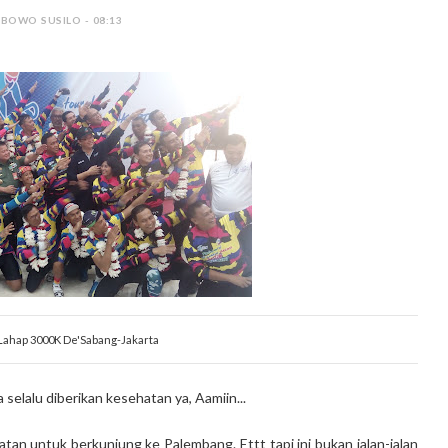
 BOWO SUSILO - 08:13
ahap 3000K De'Sabang-Jakarta
elalu diberikan kesehatan ya, Aamiin...
an untuk berkunjung ke Palembang. Ettt tapi ini bukan jalan-jalan