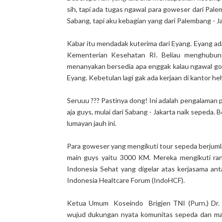
sih, tapi ada tugas ngawal para goweser dari Pale
Sabang, tapi aku kebagian yang dari Palembang - J
Kabar itu mendadak kuterima dari Eyang. Eyang ad
Kementerian Kesehatan RI. Beliau menghubungi
menanyakan bersedia apa enggak kalau ngawal gow
Eyang. Kebetulan lagi gak ada kerjaan di kantor he
Seruuu ??? Pastinya dong! Ini adalah pengalaman 
aja guys, mulai dari Sabang - Jakarta naik sepeda. 
lumayan jauh ini.
Para goweser yang mengikuti tour sepeda berjumla
main guys yaitu 3000 KM. Mereka mengikuti ra
Indonesia Sehat yang digelar atas kerjasama a
Indonesia Healtcare Forum (IndoHCF).
Ketua Umum Koseindo Brigjen TNI (Purn.) Dr. dr
wujud dukungan nyata komunitas sepeda dan mas