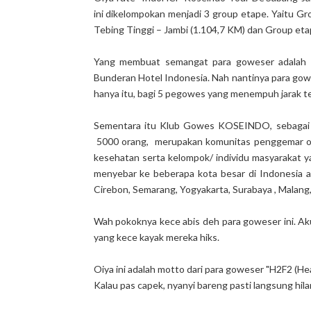
ini dikelompokan menjadi 3 group etape. Yaitu Gr
Tebing Tinggi – Jambi (1.104,7 KM) dan Group etap
Yang membuat semangat para goweser adalah ak
Bunderan Hotel Indonesia. Nah nantinya para gow
hanya itu, bagi 5 pegowes yang menempuh jarak t
Sementara itu Klub Gowes KOSEINDO, sebagai K
5000 orang, merupakan komunitas penggemar ola
kesehatan serta kelompok/ individu masyarakat y
menyebar ke beberapa kota besar di Indonesia an
Cirebon, Semarang, Yogyakarta, Surabaya , Malang, 
Wah pokoknya kece abis deh para goweser ini. A
yang kece kayak mereka hiks.
Oiya ini adalah motto dari para goweser "H2F2 (Hea
Kalau pas capek, nyanyi bareng pasti langsung hi