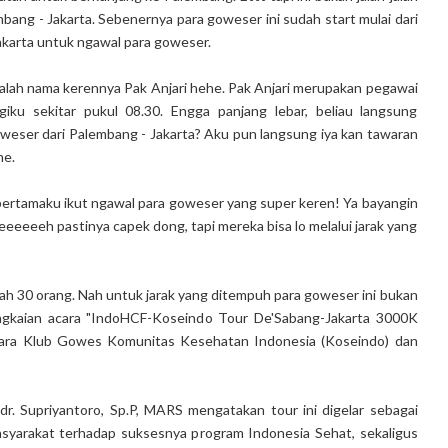
mbang - Jakarta. Sebenernya para goweser ini sudah start mulai dari
akarta untuk ngawal para goweser.
alah nama kerennya Pak Anjari hehe. Pak Anjari merupakan pegawai
ku sekitar pukul 08.30. Engga panjang lebar, beliau langsung
eser dari Palembang - Jakarta? Aku pun langsung iya kan tawaran
he.
pertamaku ikut ngawal para goweser yang super keren! Ya bayangin
Beeeeeeh pastinya capek dong, tapi mereka bisa lo melalui jarak yang
h 30 orang. Nah untuk jarak yang ditempuh para goweser ini bukan
ngkaian acara "IndoHCF-Koseindo Tour De'Sabang-Jakarta 3000K
ntara Klub Gowes Komunitas Kesehatan Indonesia (Koseindo) dan
. Supriyantoro, Sp.P, MARS mengatakan tour ini digelar sebagai
yarakat terhadap suksesnya program Indonesia Sehat, sekaligus