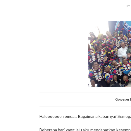
BY
Goweser L
Halooooooo semua... Bagaimana kabarnya? Semoga s
Beberapa hari yang lalu aku mendapatkan kesempat