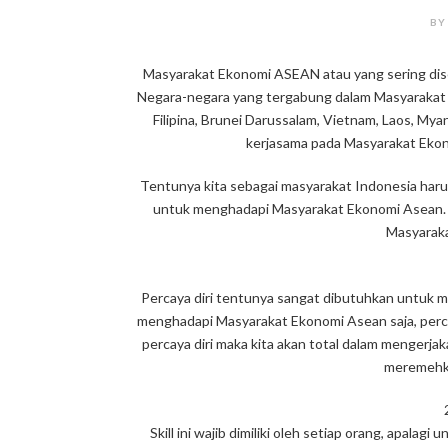
BY
Masyarakat Ekonomi ASEAN atau yang sering dise
Negara-negara yang tergabung dalam Masyarakat E
Filipina, Brunei Darussalam, Vietnam, Laos, Mya
kerjasama pada Masyarakat Ekon
Tentunya kita sebagai masyarakat Indonesia harus 
untuk menghadapi Masyarakat Ekonomi Asean. Be
Masyaraka
Percaya diri tentunya sangat dibutuhkan untuk 
menghadapi Masyarakat Ekonomi Asean saja, percay
percaya diri maka kita akan total dalam mengerjaka
meremehka
Skill ini wajib dimiliki oleh setiap orang, apala