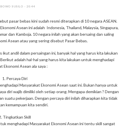
 BOWO SUSILO - 20:44
but pasar bebas kini sudah resmi diterapkan di 10 negara ASEAN.
konomi Asean ini adalah Indonesia, Thailand, Malaysia, Singapura,
nmar dan Kamboja. 10 negara inilah yang akan bersaing dan saling
omi Asean atau yang sering disebut Pasar Bebas.
ikut andil dalam persaingan ini, banyak hal yang harus kita lakukan
rikut adalah hal-hal yang harus kita lakukan untuk menghadapi
t Ekonomi Asean ala saya :
1. Percaya Diri
menghadapi Masyarakat Ekonomi Asean saat ini. Bukan hanya untuk
a diri wajib dimiliki oleh setiap orang. Mengapa demikian ? Dengan
n suatu pekerjaan. Dengan percaya diri inilah diharapkan kita tidak
n kemampuan kita sendiri.
2. Tingkatkan Skill
gi untuk menghadapi Masyarakat Ekonomi Asean ini tentu skill sangat