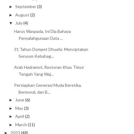
September
(3)
►
August
(2)
►
July
(4)
▼
Harus Waspada, Ini Dia Bahaya
Penyalahgunaan Data ...
31 Tahun Dompet Dhuafa: Menciptakan
Senyum Kebahag...
Arab Hadramot, Restoran Khas Timur
Tengah Yang Waj...
Persiapkan Generasi Muda Beretika,
Bermoral, dan B...
June
(6)
►
May
(3)
►
April
(2)
►
March
(11)
►
2023
(48)
►