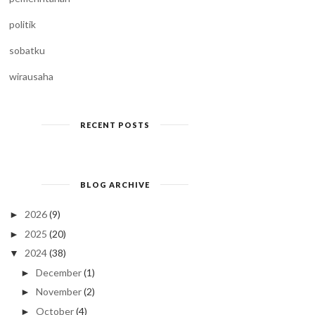
politik
sobatku
wirausaha
RECENT POSTS
BLOG ARCHIVE
2026
(9)
►
2025
(20)
►
2024
(38)
▼
December
(1)
►
November
(2)
►
October
(4)
►